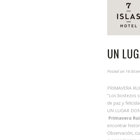
UN LUG
Posted on
14 dicie
PRIMAVERA RUI
“Los bostezos s
de paz y felicida
UN LUGAR DONDE
Primavera Rui
encontrar histor
Observación, cur