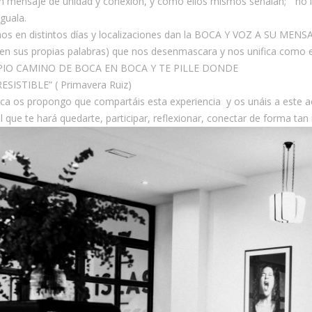
un mensaje de unidad y conexión, y como ellos mismos señalan; “ n
guala.
hos en distintos días y localizaciones dan la BOCA Y VOZ A SU MENSA
( en sus propias palabras) que nos desenmascara y nos unifica como 
PIO CAMINO DE BOCA EN BOCA Y TE PILLE DONDE
RESISTIBLE” ( Primavera Ruiz)
ca os propongo que compartáis esta experiencia y os unáis a este a
l que te hará quedarte, participar, reflexionar, conectar de forma tan ir