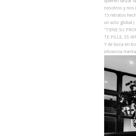
quieren lanzar 
nosotros y nos i
15 retratos hec
un acto global 
“TIENE SU PRO
TE PILLE, ES IR
Y de boca en bo
eficiencia menta