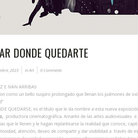
AR DONDE QUEDARTE
mbre, 2023
in
Art
0 Comments
Z E IVAN ARRIBAS
on como un bello suspiro prolongado que llenan los pulmones de o
d”
 QUEDARSE, es el título que le da nombre a esta nueva exposició
z,
productora cinematográfica. Amante de las artes audiovisuales 
ias que le llenen y le hagan replantearse la realidad que conoce, cap
iosidad, atención, deseo de compartir y dar visibilidad a través de es