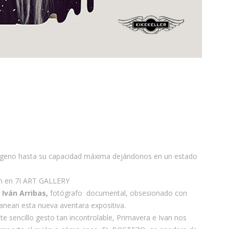
xígeno hasta su capacidad máxima dejándonos en un estado
n en 7I ART GALLERY
e
Iván Arribas,
fotógrafo documental, obsesionado con
itanean esta nueva aventara expositiva.
te sencillo gesto tan incontrolable, Primavera e Ivan nos