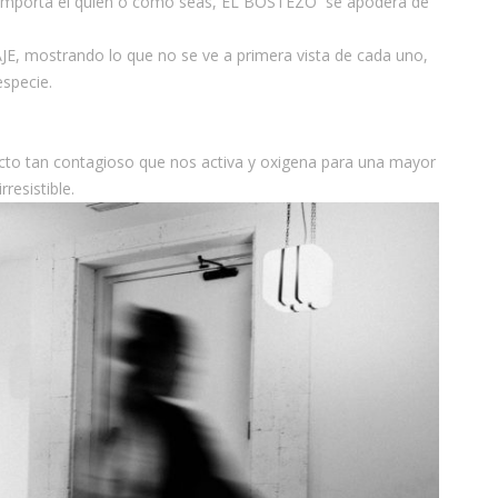
o importa el quién o cómo seas, EL BOSTEZO se apodera de
JE, mostrando lo que no se ve a primera vista de cada uno,
especie.
cto tan contagioso que nos activa y oxigena para una mayor
resistible.