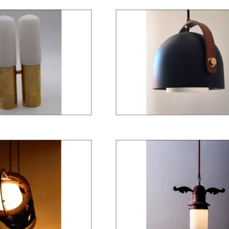
KLR 04
KLR 05
KLR 07
ILUMINACIÓN