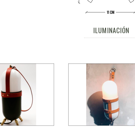
ILUMINACIÓN
KRL 01
KLR 02