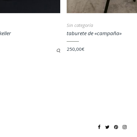
Sin categoría
keller
taburete de «campaña»
250,00
€
completará ningún pedido.
Descartar