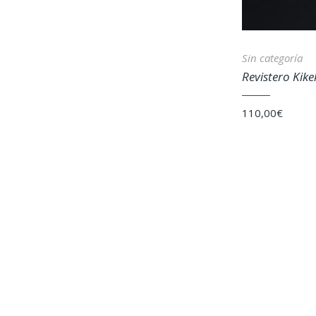
Sin categoría
Revistero Kike
110,00
€
Esta es una tienda de demostración para realizar pruebas — no se 