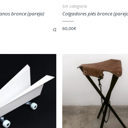
Sin categoría
anos bronce (pareja)
Colgadores piés bronce (parej
60,00
€