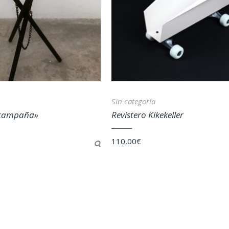
Sin categoría
«campaña»
Revistero Kikekeller
110,00
€