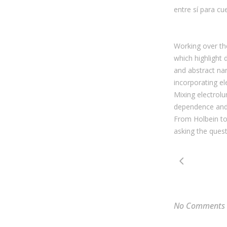
entre sí para cu
Working over th
which highlight 
and abstract nar
incorporating el
Mixing electrol
dependence and c
From Holbein to 
asking the quest
No Comments