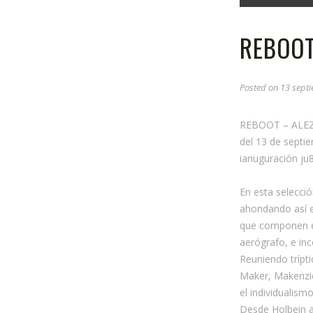
REBOOT
Posted on
13 septi
REBOOT – ALE
del 13 de septi
ianuguración ju
En esta selecci
ahondando así e
que componen es
aerógrafo, e in
Reuniendo trípt
Maker, Makenzie 
el individualismo
Desde Holbein a 