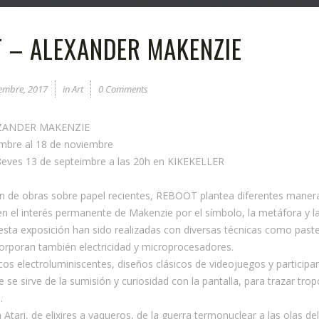
 – ALEXANDER MAKENZIE
embre, 2017
in
Art
0 Comments
ZANDER MAKENZIE
embre al 18 de noviembre
8eves 13 de septeimbre a las 20h en KIKEKELLER
ón de obras sobre papel recientes, REBOOT plantea diferentes manera
n el interés permanente de Makenzie por el símbolo, la metáfora y la
ta exposición han sido realizadas con diversas técnicas como pastel,
corporan también electricidad y microprocesadores.
icos electroluminiscentes, diseños clásicos de videojuegos y particip
se sirve de la sumisión y curiosidad con la pantalla, para trazar trop
.
Atari, de elixires a vaqueros, de la guerra termonuclear a las olas 